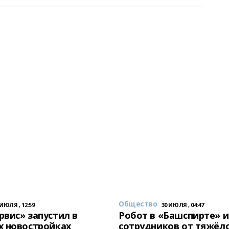
Общество
 ИЮЛЯ , 12:59
30 ИЮЛЯ , 04:47
вис» запустил в
Робот в «Башспирте» 
х новостройках
сотрудников от тяжёл