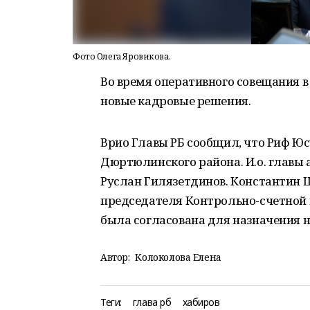
Фото Олега Яровикова.
Во время оперативного совещания в
новые кадровые решения.
Врио Главы РБ сообщил, что Риф Ю
Дюртюлинского района. И.о. главы
Руслан Гилязетдинов. Константин 
председателя Контрольно-счетной
была согласована для назначения н
Автор:
Колоколова Елена
Теги:
глава рб
хабиров