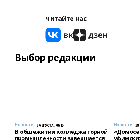
Читайте нас
Выбор редакции
Новости
Новости
6 АВГУСТА , 06:15
30
В общежитии колледжа горной
«Домосер
промышленности завершается
уфимски