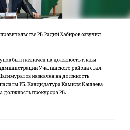
 правительстве РБ Радий Хабиров озвучил
супов был назначен на должность главы
 администрации Учалинского района стал
Шагимуратов назначен на должность
 палаты РБ. Кандидатура Камиля Кашаева
а должность прокурора РБ.