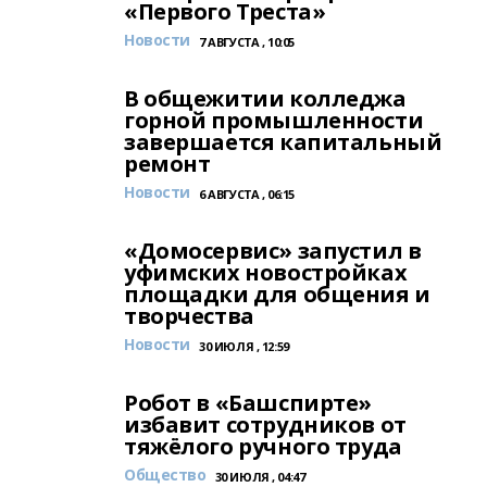
«Первого Треста»
Новости
7 АВГУСТА , 10:05
В общежитии колледжа
горной промышленности
завершается капитальный
ремонт
Новости
6 АВГУСТА , 06:15
«Домосервис» запустил в
уфимских новостройках
площадки для общения и
творчества
Новости
30 ИЮЛЯ , 12:59
Робот в «Башспирте»
избавит сотрудников от
тяжёлого ручного труда
Общество
30 ИЮЛЯ , 04:47