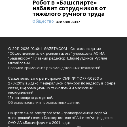
Робот в «Башспирте»
избавит сотрудников от
тяжёлого ручного труда
Общество
30 ИЮЛЯ , 04:47
© 2011-2026 "Сайт I-GAZETA.COM - Сетевое издание
"Общественная электронная газета" учреждена АО ИА
"Башинформ". Главный редактор: Шарафутдинов Руслан
Михайлович.
Правила применения рекомендательных технологий
Свидетельство о регистрации СМИ № ФС77-50803 от
27.07.2012 выдано Федеральной службой по надзору в сфере
связи, информационных технологий и массовых
коммуникаций.
18+ запрещено для детей.
Об использовании персональных данных
Общественная электрогазета - правопреемница первой
электронной газеты Башкортостана «БАШвестЪ» (издается
ОАО ИА «Башинформ» с 2001 года).