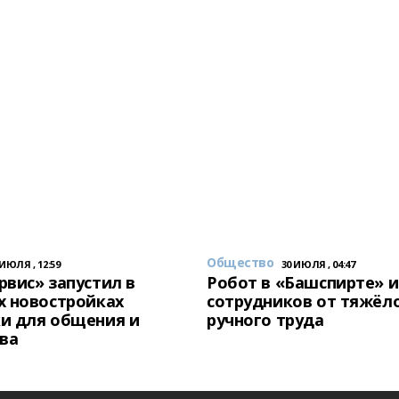
Общество
 ИЮЛЯ , 12:59
30 ИЮЛЯ , 04:47
вис» запустил в
Робот в «Башспирте» 
х новостройках
сотрудников от тяжёл
и для общения и
ручного труда
ва