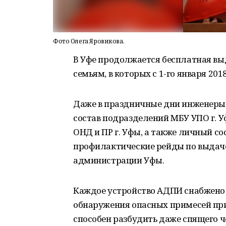
Фото Олега Яровикова.
В Уфе продолжается бесплатная в
семьям, в которых с 1-го января 201
Даже в праздничные дни инженеры
состав подразделений МБУ УПО г. У
ОНД и ПР г. Уфы, а также личный со
профилактические рейды по выдаче
администрации Уфы.
Каждое устройство АДПИ снабжено 
обнаружения опасных примесей при
способен разбудить даже спящего 