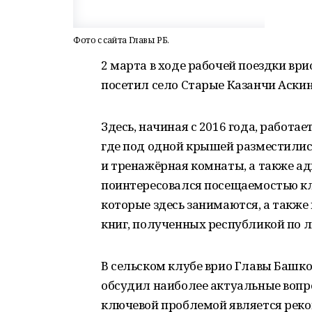
Фото с сайта Главы РБ.
2 марта в ходе рабочей поездки вр
посетил село Старые Казанчи Аскин
Здесь, начиная с 2016 года, работ
где под одной крышей разместились
и тренажёрная комнаты, а также ад
поинтересовался посещаемостью кл
которые здесь занимаются, а также
книг, полученных республикой по л
В сельском клубе врио Главы Башко
обсудил наиболее актуальные вопро
ключевой проблемой является реко