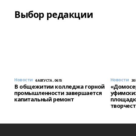
Выбор редакции
Новости
Новости
6 АВГУСТА , 06:15
30
В общежитии колледжа горной
«Домосер
промышленности завершается
уфимски
капитальный ремонт
площадк
творчест