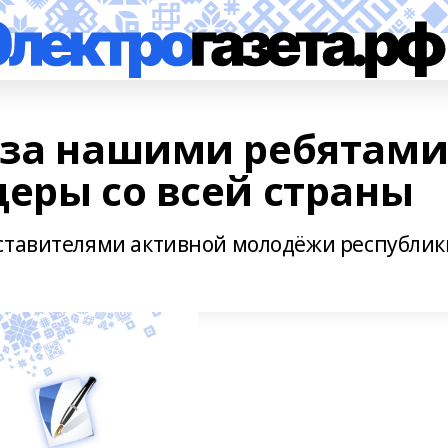
 за нашими ребятам
церы со всей страны
дставителями активной молодёжи республик