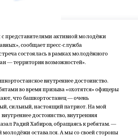
я с представителями активной молодёжи
авных», сообщает пресс-служба
Встреча состоялась в рамках молодёжного
ан — территория возможностей».
ашкортостанское внутреннее достоинство.
бятами во время призыва «охотятся» офицеры
знают, что башкортостанец — очень
ый, сильный, настоящий патриот. На мой
это внутреннее достоинство, внутренняя
казал Радий Хабиров, обращаясь к ребятам. —
й молодёжи оставался. А мы со своей стороны