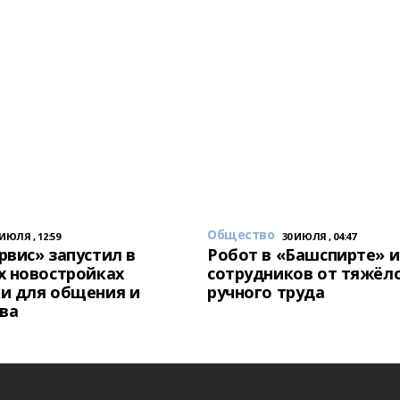
Общество
 ИЮЛЯ , 12:59
30 ИЮЛЯ , 04:47
вис» запустил в
Робот в «Башспирте» 
х новостройках
сотрудников от тяжёл
и для общения и
ручного труда
ва