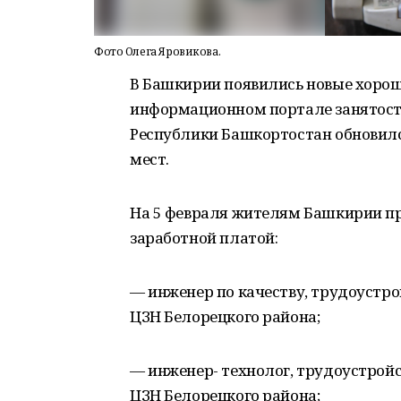
Фото Олега Яровикова.
В Башкирии появились новые хорош
информационном портале занятости
Республики Башкортостан обновилс
мест.
На 5 февраля жителям Башкирии п
заработной платой:
— инженер по качеству, трудоустрой
ЦЗН Белорецкого района;
— инженер- технолог, трудоустройст
ЦЗН Белорецкого района;