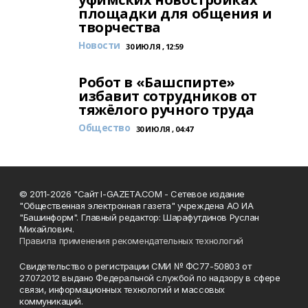
площадки для общения и
творчества
Новости
30 ИЮЛЯ , 12:59
Робот в «Башспирте»
избавит сотрудников от
тяжёлого ручного труда
Общество
30 ИЮЛЯ , 04:47
© 2011-2026 "Сайт I-GAZETA.COM - Сетевое издание
"Общественная электронная газета" учреждена АО ИА
"Башинформ". Главный редактор: Шарафутдинов Руслан
Михайлович.
Правила применения рекомендательных технологий
Свидетельство о регистрации СМИ № ФС77-50803 от
27.07.2012 выдано Федеральной службой по надзору в сфере
связи, информационных технологий и массовых
коммуникаций.