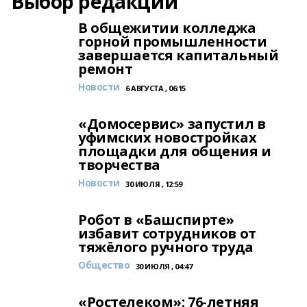
Выбор редакции
В общежитии колледжа
горной промышленности
завершается капитальный
ремонт
Новости
6 АВГУСТА , 06:15
«Домосервис» запустил в
уфимских новостройках
площадки для общения и
творчества
Новости
30 ИЮЛЯ , 12:59
Робот в «Башспирте»
избавит сотрудников от
тяжёлого ручного труда
Общество
30 ИЮЛЯ , 04:47
«Ростелеком»: 76-летняя