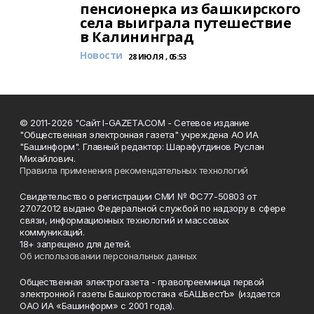
пенсионерка из башкирского
села выиграла путешествие
в Калининград
Новости
28 ИЮЛЯ , 05:53
© 2011-2026 "Сайт I-GAZETA.COM - Сетевое издание
"Общественная электронная газета" учреждена АО ИА
"Башинформ". Главный редактор: Шарафутдинов Руслан
Михайлович.
Правила применения рекомендательных технологий
Свидетельство о регистрации СМИ № ФС77-50803 от
27.07.2012 выдано Федеральной службой по надзору в сфере
связи, информационных технологий и массовых
коммуникаций.
18+ запрещено для детей.
Об использовании персональных данных
Общественная электрогазета - правопреемница первой
электронной газеты Башкортостана «БАШвестЪ» (издается
ОАО ИА «Башинформ» с 2001 года).