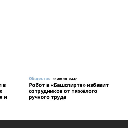
Общество
30 ИЮЛЯ , 04:47
 в
Робот в «Башспирте» избавит
х
сотрудников от тяжёлого
я и
ручного труда