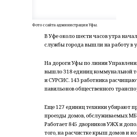
Фото с сайта администрации Уфы.
В Уфе около шести часов утра нач
службы города вышли на работу в 
На дороги Уфы по линии Управлени
вышло 318 единиц коммунальной те
и СУРСИС. 143 работника расчища
павильонов общественного транспо
Еще 127 единиц техники убирают 
проезды домов, обслуживаемых МБ
Работает 845 дворников УЖХ и доп
того, на расчистке крыш домов и к