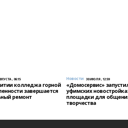
Новости
АВГУСТА , 06:15
30 ИЮЛЯ , 12:59
итии колледжа горной
«Домосервис» запустил
енности завершается
уфимских новостройка
ьный ремонт
площадки для общени
творчества