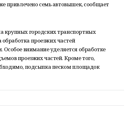
акже привлечено семь автовышек, сообщает
 на крупных городских транспортных
а обработка проезжих частей
 Особое внимание уделяется обработке
дъемов проезжих частей. Кроме того,
еобходимо, подсыпка песком площадок