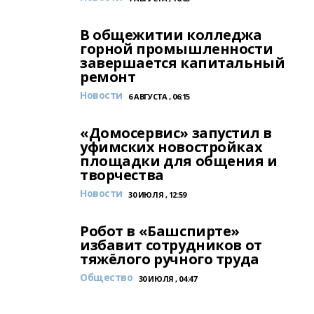
В общежитии колледжа
горной промышленности
завершается капитальный
ремонт
Новости
6 АВГУСТА , 06:15
«Домосервис» запустил в
уфимских новостройках
площадки для общения и
творчества
Новости
30 ИЮЛЯ , 12:59
Робот в «Башспирте»
избавит сотрудников от
тяжёлого ручного труда
Общество
30 ИЮЛЯ , 04:47