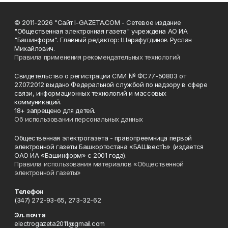
© 2011-2026 "Сайт I-GAZETA.COM - Сетевое издание
"Общественная электронная газета" учреждена АО ИА
"Башинформ". Главный редактор: Шарафутдинов Руслан
Михайлович.
Правила применения рекомендательных технологий
Свидетельство о регистрации СМИ № ФС77-50803 от
27.07.2012 выдано Федеральной службой по надзору в сфере
связи, информационных технологий и массовых
коммуникаций.
18+ запрещено для детей.
Об использовании персональных данных
Общественная электрогазета - правопреемница первой
электронной газеты Башкортостана «БАШвестЪ» (издается
ОАО ИА «Башинформ» с 2001 года).
Правила использования материалов «Общественной
электронной газеты»
Телефон
(347) 272-93-65, 273-32-62
Эл. почта
electrogazeta2011@gmail.com