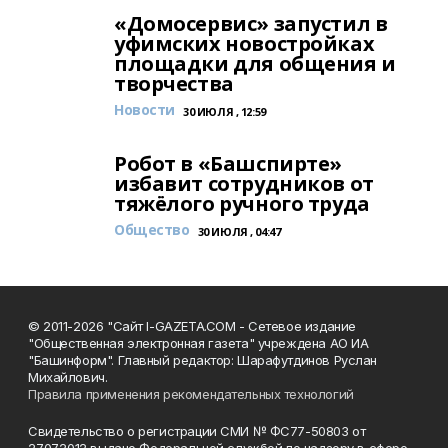
«Домосервис» запустил в
уфимских новостройках
площадки для общения и
творчества
Новости
30 ИЮЛЯ , 12:59
Робот в «Башспирте»
избавит сотрудников от
тяжёлого ручного труда
Общество
30 ИЮЛЯ , 04:47
© 2011-2026 "Сайт I-GAZETA.COM - Сетевое издание
"Общественная электронная газета" учреждена АО ИА
"Башинформ". Главный редактор: Шарафутдинов Руслан
Михайлович.
Правила применения рекомендательных технологий
Свидетельство о регистрации СМИ № ФС77-50803 от