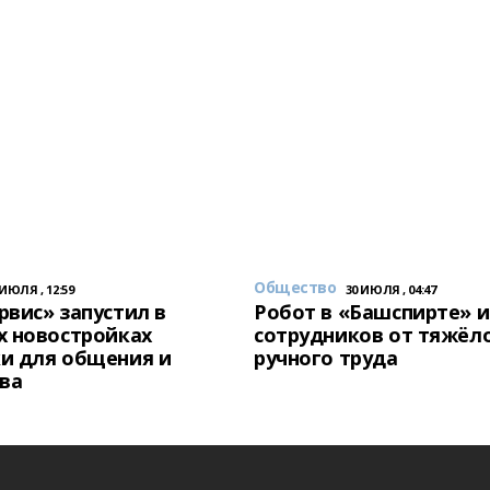
Общество
 ИЮЛЯ , 12:59
30 ИЮЛЯ , 04:47
вис» запустил в
Робот в «Башспирте» 
х новостройках
сотрудников от тяжёл
и для общения и
ручного труда
ва