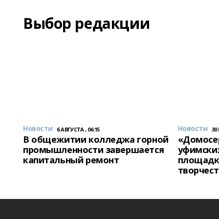
Выбор редакции
Новости
Новости
6 АВГУСТА , 06:15
30
В общежитии колледжа горной
«Домосер
промышленности завершается
уфимски
капитальный ремонт
площадк
творчест