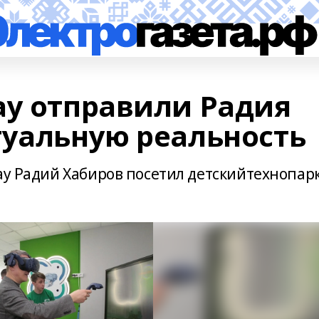
ау отправили Радия
туальную реальность
ау Радий Хабиров посетил детскийтехнопар