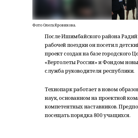
Фото Олега Яровикова.
После Ишимбайского района Радий 
рабочей поездки он посетил детск
проект создан на базе городского Ц
«Вертолеты России» и Фондом новых
служба руководителя республики.
Технопарк работает в новом образ
наук, основанном на проектной ко
компетентных наставников. Предпо
посещать порядка 800 учащихся.