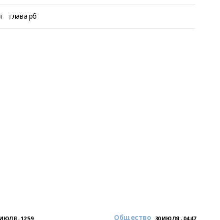
я
глава рб
Общество
 ИЮЛЯ , 12:59
30 ИЮЛЯ , 04:47