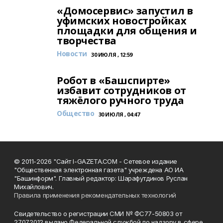
«Домосервис» запустил в
уфимских новостройках
площадки для общения и
творчества
Новости
30 ИЮЛЯ , 12:59
Робот в «Башспирте»
избавит сотрудников от
тяжёлого ручного труда
Общество
30 ИЮЛЯ , 04:47
© 2011-2026 "Сайт I-GAZETA.COM - Сетевое издание
"Общественная электронная газета" учреждена АО ИА
"Башинформ". Главный редактор: Шарафутдинов Руслан
Михайлович.
Правила применения рекомендательных технологий
Свидетельство о регистрации СМИ № ФС77-50803 от
27.07.2012 выдано Федеральной службой по надзору в сфере