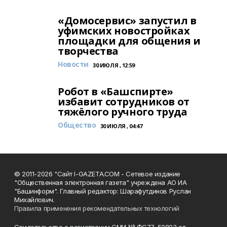
«Домосервис» запустил в
уфимских новостройках
площадки для общения и
творчества
Новости
30 ИЮЛЯ , 12:59
Робот в «Башспирте»
избавит сотрудников от
тяжёлого ручного труда
Общество
30 ИЮЛЯ , 04:47
© 2011-2026 "Сайт I-GAZETA.COM - Сетевое издание
"Общественная электронная газета" учреждена АО ИА
"Башинформ". Главный редактор: Шарафутдинов Руслан
Михайлович.
Правила применения рекомендательных технологий