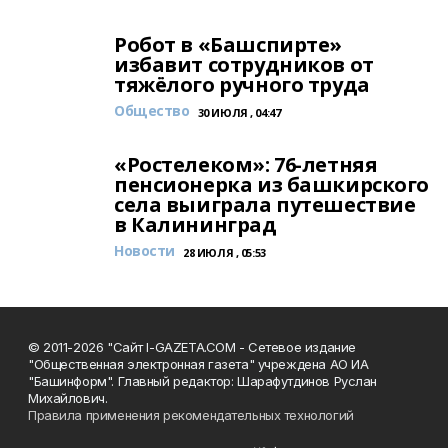
Робот в «Башспирте»
избавит сотрудников от
тяжёлого ручного труда
Общество
30 ИЮЛЯ , 04:47
«Ростелеком»: 76-летняя
пенсионерка из башкирского
села выиграла путешествие
в Калининград
Новости
28 ИЮЛЯ , 05:53
© 2011-2026 "Сайт I-GAZETA.COM - Сетевое издание
"Общественная электронная газета" учреждена АО ИА
"Башинформ". Главный редактор: Шарафутдинов Руслан
Михайлович.
Правила применения рекомендательных технологий