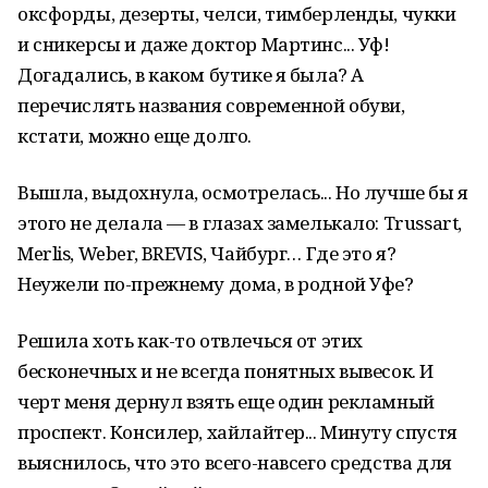
оксфорды, дезерты, челси, тимберленды, чукки
и сникерсы и даже доктор Мартинс... Уф!
Догадались, в каком бутике я была? А
перечислять названия современной обуви,
кстати, можно еще долго.
Вышла, выдохнула, осмотрелась... Но лучше бы я
этого не делала — в глазах замелькало: Trussart,
Merlis, Weber, BREVIS, Чайбург… Где это я?
Неужели по-прежнему дома, в родной Уфе?
Решила хоть как-то отвлечься от этих
бесконечных и не всегда понятных вывесок. И
черт меня дернул взять еще один рекламный
проспект. Консилер, хайлайтер... Минуту спустя
выяснилось, что это всего-навсего средства для