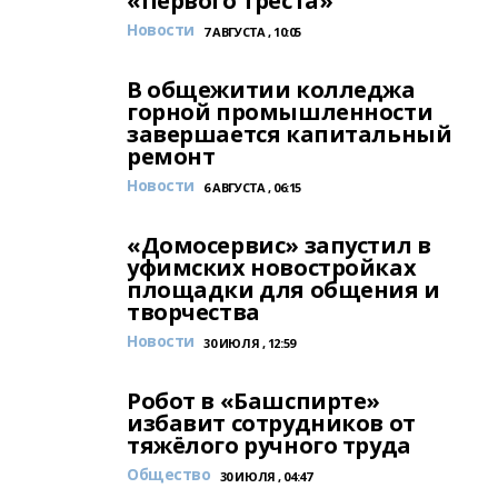
«Первого Треста»
Новости
7 АВГУСТА , 10:05
В общежитии колледжа
горной промышленности
завершается капитальный
ремонт
Новости
6 АВГУСТА , 06:15
«Домосервис» запустил в
уфимских новостройках
площадки для общения и
творчества
Новости
30 ИЮЛЯ , 12:59
Робот в «Башспирте»
избавит сотрудников от
тяжёлого ручного труда
Общество
30 ИЮЛЯ , 04:47