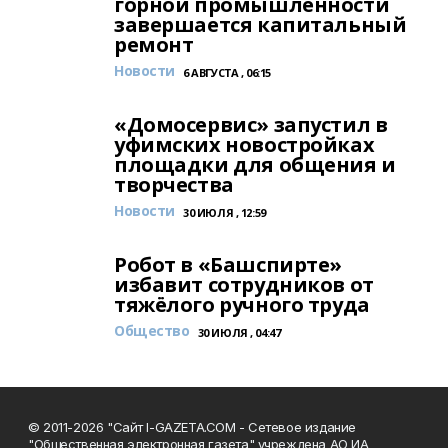
горной промышленности
завершается капитальный
ремонт
Новости
6 АВГУСТА , 06:15
«Домосервис» запустил в
уфимских новостройках
площадки для общения и
творчества
Новости
30 ИЮЛЯ , 12:59
Робот в «Башспирте»
избавит сотрудников от
тяжёлого ручного труда
Общество
30 ИЮЛЯ , 04:47
© 2011-2026 "Сайт I-GAZETA.COM - Сетевое издание
"Общественная электронная газета" учреждена АО ИА