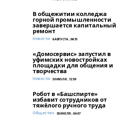
В общежитии колледжа
горной промышленности
завершается капитальный
ремонт
Новости
6 АВГУСТА , 06:15
«Домосервис» запустил в
уфимских новостройках
площадки для общения и
творчества
Новости
30 ИЮЛЯ , 12:59
Робот в «Башспирте»
избавит сотрудников от
тяжёлого ручного труда
Общество
30 ИЮЛЯ , 04:47