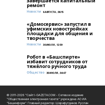
завершается капитальный
ремонт
Новости
6 АВГУСТА , 06:15
«Домосервис» запустил в
уфимских новостройках
площадки для общения и
творчества
Новости
30 ИЮЛЯ , 12:59
Робот в «Башспирте»
избавит сотрудников от
тяжёлого ручного труда
Общество
30 ИЮЛЯ , 04:47
© 2011-2026 "Сайт I-GAZETA.COM - Сетевое издание
"Общественная электронная газета" учреждена АО ИА
"Башинформ". Главный редактор: Шарафутдинов Руслан