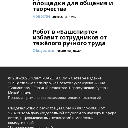
площадки для общения и
творчества
Новости
30 ИЮЛЯ , 12:59
Робот в «Башспирте»
избавит сотрудников от
тяжёлого ручного труда
Общество
30 ИЮЛЯ , 04:47
© 2011-2026 "Сайт I-GAZETA.COM - Сетевое издание
"Общественная электронная газета" учреждена АО ИА
"Башинформ". Главный редактор: Шарафутдинов Руслан
Михайлович.
Правила применения рекомендательных технологий
Свидетельство о регистрации СМИ № ФС77-50803 от
27.07.2012 выдано Федеральной службой по надзору в сфере
связи, информационных технологий и массовых
коммуникаций.
18+ запрещено для детей.