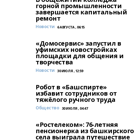
горной промышленности
завершается капитальный
ремонт
Новости
6 АВГУСТА , 06:15
«Домосервис» запустил в
уфимских новостройках
площадки для общения и
творчества
Новости
30 ИЮЛЯ , 12:59
Робот в «Башспирте»
избавит сотрудников от
тяжёлого ручного труда
Общество
30 ИЮЛЯ , 04:47
«Ростелеком»: 76-летняя
пенсионерка из башкирского
села выиграла путешествие