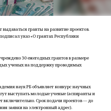
 выдаваться гранты на развитие проектов.
подписал указ «О грантах Республики
учреждено 30 ежегодных грантов в размере
дых ученых на поддержку проводимых
адемия наук РБ объявляет конкурс научных
огут выступать молодые ученые (аспиранты и
лет включительно. Срок подачи проектов — до
ения заявки на электронный адрес).