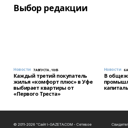
Выбор редакции
Новости
Новости
7 АВГУСТА , 10:05
6 
Каждый третий покупатель
В общеж
жилья «комфорт плюс» в Уфе
промышл
выбирает квартиры от
капитал
«Первого Треста»
© 2011-2026 "Сайт I-GAZETA.COM - Сетевое
Свидете