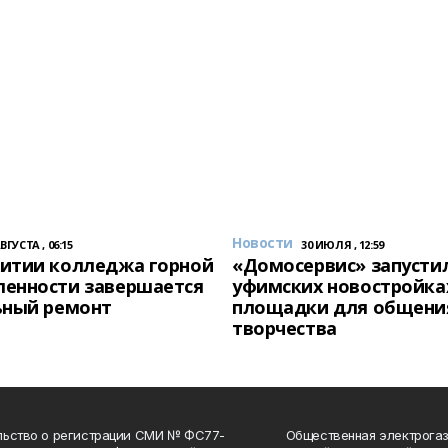
Новости
АВГУСТА , 06:15
30 ИЮЛЯ , 12:59
итии колледжа горной
«Домосервис» запустил
енности завершается
уфимских новостройка
ьный ремонт
площадки для общени
творчества
льство о регистрации СМИ № ФС77-
Общественная электрогаз