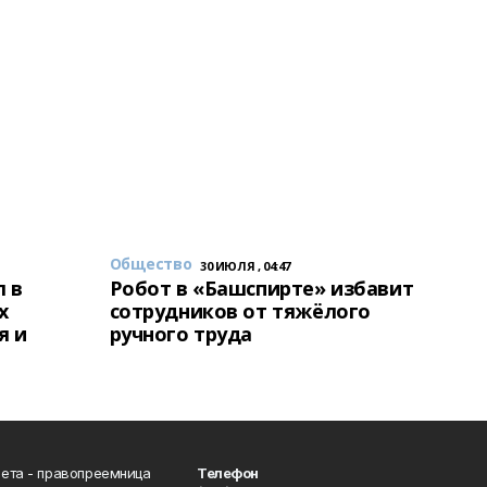
Общество
30 ИЮЛЯ , 04:47
 в
Робот в «Башспирте» избавит
х
сотрудников от тяжёлого
я и
ручного труда
ета - правопреемница
Телефон