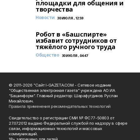
площадки для общения и
творчества
Новости
30 ИЮЛЯ , 12:59
Робот в «Башспирте»
избавит сотрудников от
тяжёлого ручного труда
Общество
30 ИЮЛЯ , 04:47
© 2011-2026 "Сайт I-GAZETA.COM - Сетевое издание
"Общественная электронная газета" учреждена АО ИА
"Башинформ". Главный редактор: Шарафутдинов Руслан
Михайлович.
Правила применения рекомендательных технологий
Свидетельство о регистрации СМИ № ФС77-50803 от
27.07.2012 выдано Федеральной службой по надзору в сфере
связи, информационных технологий и массовых
коммуникаций.
18+ запрещено для детей.