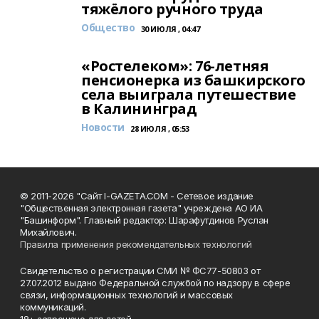
тяжёлого ручного труда
Общество
30 ИЮЛЯ , 04:47
«Ростелеком»: 76-летняя
пенсионерка из башкирского
села выиграла путешествие
в Калининград
Новости
28 ИЮЛЯ , 05:53
© 2011-2026 "Сайт I-GAZETA.COM - Сетевое издание
"Общественная электронная газета" учреждена АО ИА
"Башинформ". Главный редактор: Шарафутдинов Руслан
Михайлович.
Правила применения рекомендательных технологий
Свидетельство о регистрации СМИ № ФС77-50803 от
27.07.2012 выдано Федеральной службой по надзору в сфере
связи, информационных технологий и массовых
коммуникаций.