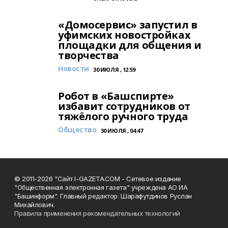
«Домосервис» запустил в
уфимских новостройках
площадки для общения и
творчества
Новости
30 ИЮЛЯ , 12:59
Робот в «Башспирте»
избавит сотрудников от
тяжёлого ручного труда
Общество
30 ИЮЛЯ , 04:47
© 2011-2026 "Сайт I-GAZETA.COM - Сетевое издание
"Общественная электронная газета" учреждена АО ИА
"Башинформ". Главный редактор: Шарафутдинов Руслан
Михайлович.
Правила применения рекомендательных технологий