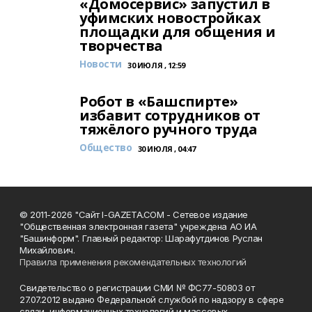
«Домосервис» запустил в
уфимских новостройках
площадки для общения и
творчества
Новости
30 ИЮЛЯ , 12:59
Робот в «Башспирте»
избавит сотрудников от
тяжёлого ручного труда
Общество
30 ИЮЛЯ , 04:47
© 2011-2026 "Сайт I-GAZETA.COM - Сетевое издание
"Общественная электронная газета" учреждена АО ИА
"Башинформ". Главный редактор: Шарафутдинов Руслан
Михайлович.
Правила применения рекомендательных технологий
Свидетельство о регистрации СМИ № ФС77-50803 от
27.07.2012 выдано Федеральной службой по надзору в сфере
связи, информационных технологий и массовых