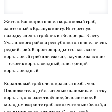
Житель Башкирии нашел коралловый гриб,
занесенный в Красную книгу. Интересную
находку сделал грибник из Белорецка. В лесу
Учалинского района республики он нашел очень
редкий гриб. В простонародье его называют
коралловый гриб или ежевик; научное название
— ежовик коралловидный, или гериций
коралловидный.
Коралловый гриб очень красив и необычен.
Плодовое тело действительно напоминает ветку
коралла, оно разветвлённое, белоснежное. В
молодом возрасте гриб исключительно белый, а
потом становится желтым. Старея, гриб