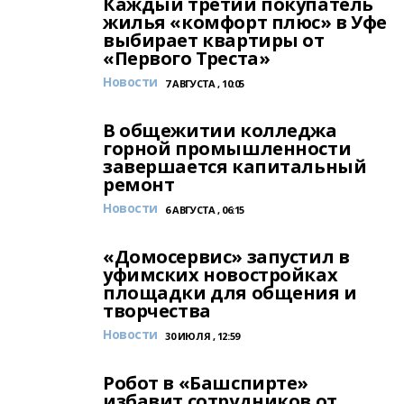
Каждый третий покупатель
жилья «комфорт плюс» в Уфе
выбирает квартиры от
«Первого Треста»
Новости
7 АВГУСТА , 10:05
В общежитии колледжа
горной промышленности
завершается капитальный
ремонт
Новости
6 АВГУСТА , 06:15
«Домосервис» запустил в
уфимских новостройках
площадки для общения и
творчества
Новости
30 ИЮЛЯ , 12:59
Робот в «Башспирте»
избавит сотрудников от