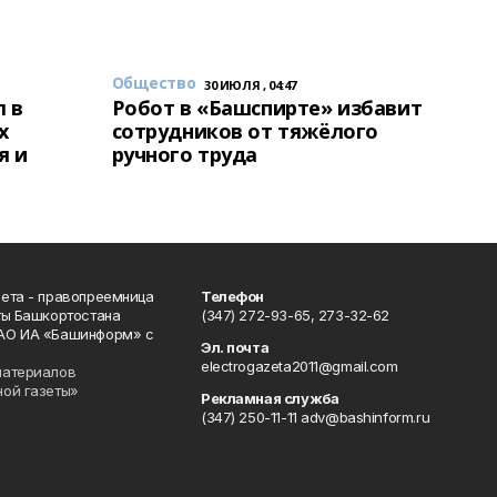
Общество
30 ИЮЛЯ , 04:47
 в
Робот в «Башспирте» избавит
х
сотрудников от тяжёлого
я и
ручного труда
ета - правопреемница
Телефон
ты Башкортостана
(347) 272-93-65, 273-32-62
АО ИА «Башинформ» с
Эл. почта
electrogazeta2011@gmail.com
материалов
ной газеты»
Рекламная служба
(347) 250-11-11 adv@bashinform.ru