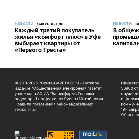
Новости
Новости
7 АВГУСТА , 10:05
6 
Каждый третий покупатель
В общеж
жилья «комфорт плюс» в Уфе
промышл
выбирает квартиры от
капитал
«Первого Треста»
© 2011-2026 "Сайт I-GAZETA.COM - Сетевое
Свидете
издание "Общественная электронная газета"
50803 от
учреждена АО ИА "Башинформ". Главный
службой 
редактор: Шарафутдинов Руслан Михайлович.
информац
Правила применения рекомендательных
коммуник
технологий
18+ запр
Об испол