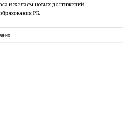
рса и желаем новых достижений! —
образования РБ.
вание