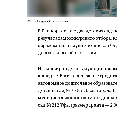
Фото Андрея Старостина.
В Башкортостане два детских сади
результатам конкурсного отбора. 
образования и науки Российской Ф
дошкольного образования.
Из Башкирии девять муниципальны
конкурсе. В итоге денежные средст
автономное дошкольное образовате
детский сад № 7 «Улыбка» города Би
муниципальное автономное дошкол
сад № 212 Уфы (размер гранта — 2 0