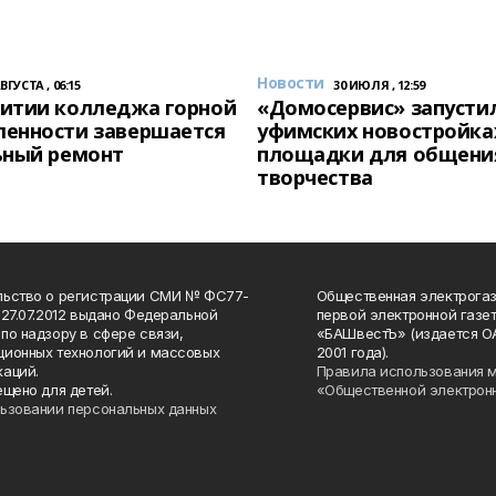
Новости
АВГУСТА , 06:15
30 ИЮЛЯ , 12:59
итии колледжа горной
«Домосервис» запустил
енности завершается
уфимских новостройка
ьный ремонт
площадки для общени
творчества
льство о регистрации СМИ № ФС77-
Общественная электрогаз
 27.07.2012 выдано Федеральной
первой электронной газе
по надзору в сфере связи,
«БАШвестЪ» (издается О
ионных технологий и массовых
2001 года).
аций.
Правила использования 
ещено для детей.
«Общественной электрон
ьзовании персональных данных