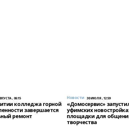
Новости
АВГУСТА , 06:15
30 ИЮЛЯ , 12:59
итии колледжа горной
«Домосервис» запустил
енности завершается
уфимских новостройка
ьный ремонт
площадки для общени
творчества