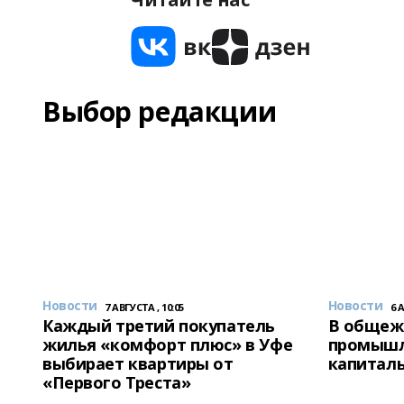
Выбор редакции
Новости
Новости
7 АВГУСТА , 10:05
6 
Каждый третий покупатель
В общеж
жилья «комфорт плюс» в Уфе
промышл
выбирает квартиры от
капитал
«Первого Треста»