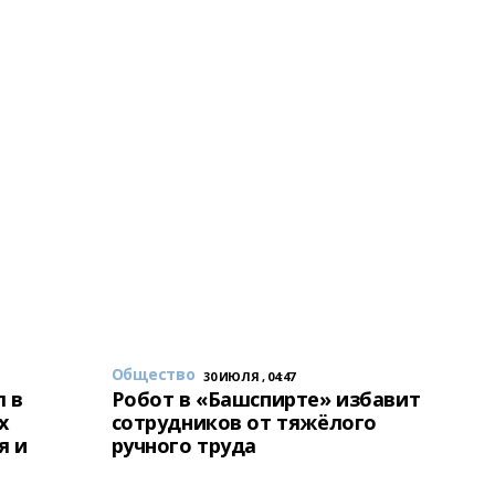
Общество
30 ИЮЛЯ , 04:47
 в
Робот в «Башспирте» избавит
х
сотрудников от тяжёлого
я и
ручного труда