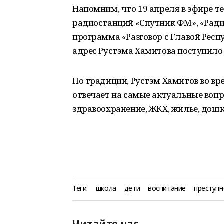
Напомним, что 19 апреля в эфире те
радиостанций «Спутник ФМ», «Рад
программа «Разговор с Главой Респ
адрес Рустэма Хамитова поступило 
По традиции, Рустэм Хамитов во в
отвечает на самые актуальные вопр
здравоохранение, ЖКХ, жилье, дошк
Теги:
школа
дети
воспитание
преступн
Читайте нас