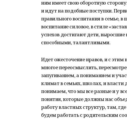
ним имеет свою оборотную сторону
и идут на подобные поступки. Перв
правильного воспитания в семье, в ш
воспитание силовое, в стиле «заста
успехов достигают дети, выросшие в
способными, талантливыми.
Идет ожесточение нравов, и с этим
многое переосмыслить, пересмотрет
запугиванием, а пониманием и уча
климат в семьях, школах, и власти
понимаем, что мы все разные и у вс
понятия, которые должны нас объед
работу властных структур, там, где
будем работать с родительским со