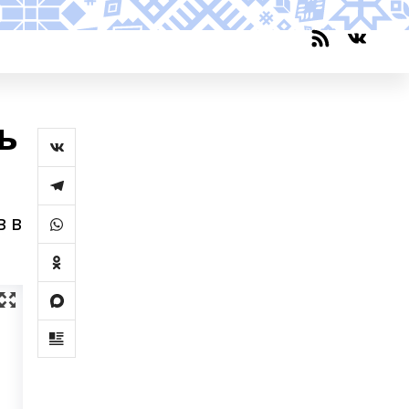
ь
в в