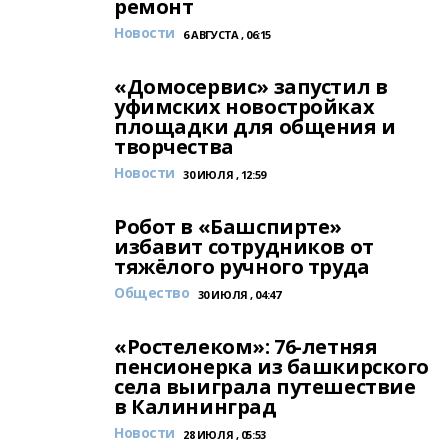
ремонт
Новости
6 АВГУСТА , 06:15
«Домосервис» запустил в
уфимских новостройках
площадки для общения и
творчества
Новости
30 ИЮЛЯ , 12:59
Робот в «Башспирте»
избавит сотрудников от
тяжёлого ручного труда
Общество
30 ИЮЛЯ , 04:47
«Ростелеком»: 76-летняя
пенсионерка из башкирского
села выиграла путешествие
в Калининград
Новости
28 ИЮЛЯ , 05:53