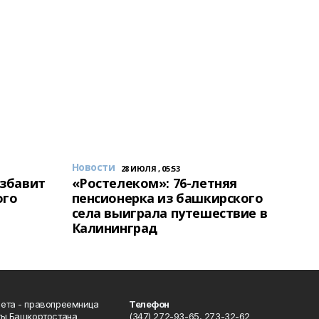
Новости
28 ИЮЛЯ , 05:53
избавит
«Ростелеком»: 76-летняя
ого
пенсионерка из башкирского
села выиграла путешествие в
Калининград
ета - правопреемница
Телефон
ты Башкортостана
(347) 272-93-65, 273-32-62