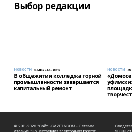
Выбор редакции
Новости
Новости
6 АВГУСТА , 06:15
30
В общежитии колледжа горной
«Домосер
промышленности завершается
уфимски
капитальный ремонт
площадк
творчест
© 2011-2026 "Сайт I-GAZETA.COM - Сетевое
Свидете
издание "Общественная электронная газета"
50803 от