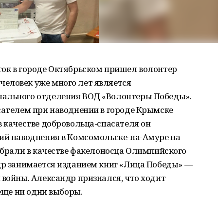
ток в городе Октябрьском пришел волонтер
еловек уже много лет является
нального отделения ВОД «Волонтеры Победы».
сателем при наводнении в городе Крымске
в качестве добровольца-спасателя он
вий наводнения в Комсомольске-на-Амуре на
выбрали в качестве факелоносца Олимпийского
ндр занимается изданием книг «Лица Победы» —
 войны. Александр признался, что ходит
 еще ни одни выборы.