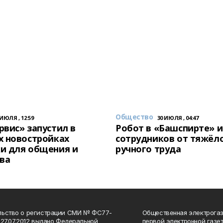
Общество
 ИЮЛЯ , 12:59
30 ИЮЛЯ , 04:47
вис» запустил в
Робот в «Башспирте» 
х новостройках
сотрудников от тяжёл
и для общения и
ручного труда
ва
льство о регистрации СМИ № ФС77-
Общественная электрогаз
 27.07.2012 выдано Федеральной
первой электронной газе