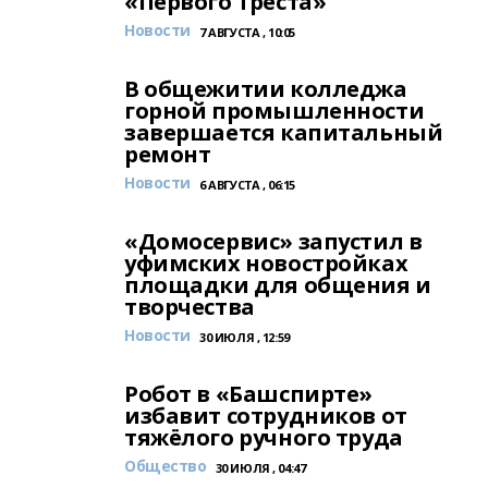
«Первого Треста»
Новости
7 АВГУСТА , 10:05
В общежитии колледжа
горной промышленности
завершается капитальный
ремонт
Новости
6 АВГУСТА , 06:15
«Домосервис» запустил в
уфимских новостройках
площадки для общения и
творчества
Новости
30 ИЮЛЯ , 12:59
Робот в «Башспирте»
избавит сотрудников от
тяжёлого ручного труда
Общество
30 ИЮЛЯ , 04:47