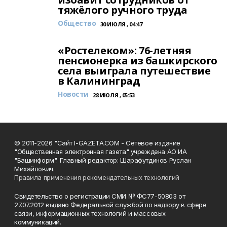
тяжёлого ручного труда
Общество
30 ИЮЛЯ , 04:47
«Ростелеком»: 76-летняя
пенсионерка из башкирского
села выиграла путешествие
в Калининград
Новости
28 ИЮЛЯ , 05:53
© 2011-2026 "Сайт I-GAZETA.COM - Сетевое издание
"Общественная электронная газета" учреждена АО ИА
"Башинформ". Главный редактор: Шарафутдинов Руслан
Михайлович.
Правила применения рекомендательных технологий
Свидетельство о регистрации СМИ № ФС77-50803 от
27.07.2012 выдано Федеральной службой по надзору в сфере
связи, информационных технологий и массовых
коммуникаций.