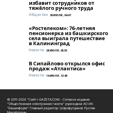
избавит сотрудников от
тяжёлого ручного труда
Общество
30 ИЮЛЯ , 04:47
«Ростелеком»: 76-летняя
пенсионерка из башкирского
села выиграла путешествие
в Калининград
Новости
28 ИЮЛЯ , 05:53
В Сипайлово открылся офис
продаж «Атлантиса»
Новости
14 ИЮЛЯ , 12:40
© 2011-2026 "Сайт I-GAZETA.COM - Сетевое издание
"Общественная электронная газета" учреждена АО ИА
"Башинформ". Главный редактор: Шарафутдинов Руслан
Михайлович.