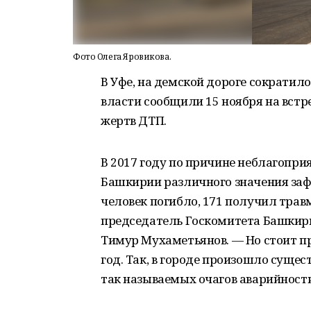
Фото Олега Яровикова.
В Уфе, на демской дороге сократило
власти сообщили 15 ноября на вст
жертв ДТП.
В 2017 году по причине неблагопр
Башкирии различного значения зафи
человек погибло, 171 получил тра
председатель Госкомитета Башкири
Тимур Мухаметьянов. — Но стоит пр
год. Так, в городе произошло суще
так называемых очагов аварийности