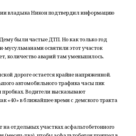
лии владыка Никон подтвердил информацию
в Дему были частые ДТП. Но как только год
и-мусульманами освятили этот участок
нет, количество аварий там уменьшилось.
мской дороге остается крайне напряженной.
ьшого автомобильного трафика часы пик
 пробках. Водители высказывают
нак «40» в ближайшее время с демского тракта
 на отдельных участках асфальтобетонного
я (месяц-два), чтобы асфальтобетон пришел в