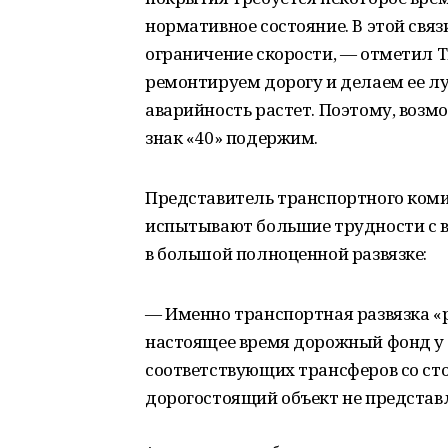
нормативное состояние. В этой св
ограничение скорости, — отметил 
ремонтируем дорогу и делаем ее луч
аварийность растет. Поэтому, возм
знак «40» подержим.
Представитель транспортного коми
испытывают большие трудности с в
в большой полноценной развязке:
— Именно транспортная развязка «р
настоящее время дорожный фонд у на
соответствующих трансферов со ст
дорогостоящий объект не представ