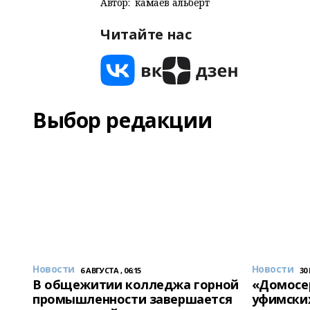
Автор:
камаев альберт
Читайте нас
Выбор редакции
Новости
Новости
6 АВГУСТА , 06:15
30
В общежитии колледжа горной
«Домосер
промышленности завершается
уфимски