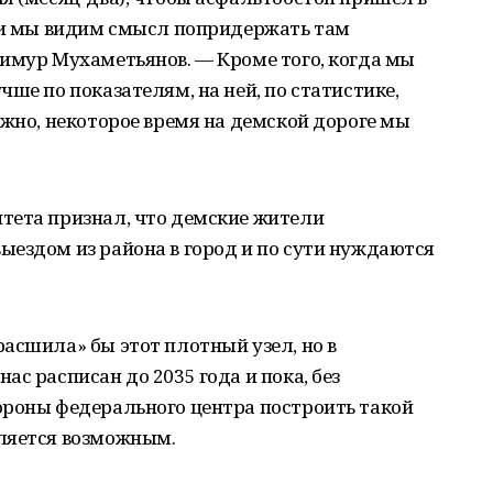
язи мы видим смысл попридержать там
Тимур Мухаметьянов. — Кроме того, когда мы
ше по показателям, на ней, по статистике,
ожно, некоторое время на демской дороге мы
тета признал, что демские жители
ыездом из района в город и по сути нуждаются
асшила» бы этот плотный узел, но в
с расписан до 2035 года и пока, без
ороны федерального центра построить такой
ляется возможным.