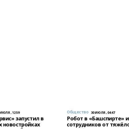
Общество
 ИЮЛЯ , 12:59
30 ИЮЛЯ , 04:47
вис» запустил в
Робот в «Башспирте» 
х новостройках
сотрудников от тяжёл