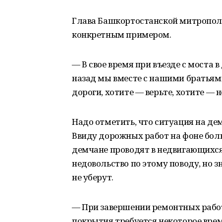
Глава Башкортостанской митропо
конкретным примером.
— В свое время при въезде с моста 
назад мы вместе с нашими братьям
дороги, хотите — верьте, хотите — 
Надо отметить, что ситуация на де
Ввиду дорожных работ на фоне бол
демчане проводят в недвигающихся
недовольство по этому поводу, но з
не уберут.
— При завершении ремонтных работ
покрытия требуется некоторое врем