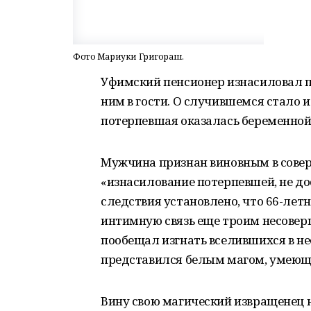
Фото Мариуки Григораш.
Уфимский пенсионер изнасиловал по
ним в гости. О случившемся стало и
потерпевшая оказалась беременной
Мужчина признан виновным в совер
«изнасилование потерпевшей, не дос
следствия установлено, что 66-лет
интимную связь еще троим несовер
пообещал изгнать вселившихся в не
представился белым магом, умеющ
Вину свою магический извращенец н