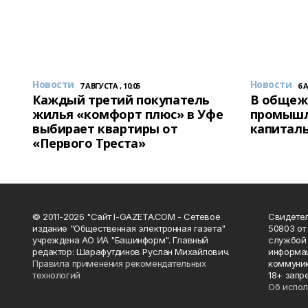
Новости
Новости
7 АВГУСТА , 10:05
6 
Каждый третий покупатель
В общеж
жилья «комфорт плюс» в Уфе
промышл
выбирает квартиры от
капитал
«Первого Треста»
© 2011-2026 "Сайт I-GAZETA.COM - Сетевое
Свидете
издание "Общественная электронная газета"
50803 от
учреждена АО ИА "Башинформ". Главный
службой 
редактор: Шарафутдинов Руслан Михайлович.
информац
Правила применения рекомендательных
коммуник
технологий
18+ запр
Об испол