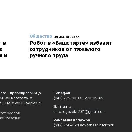
Общество
30 ИЮЛЯ , 04:47
 в
Робот в «Башспирте» избавит
х
сотрудников от тяжёлого
я и
ручного труда
ета - правопреемница
Телефон
ты Башкортостана
(347) 272-93-65, 273-32-62
АО ИА «Башинформ» с
Эл. почта
electrogazeta2011@gmail.com
материалов
ной газеты»
Рекламная служба
(347) 250-11-11 adv@bashinform.ru