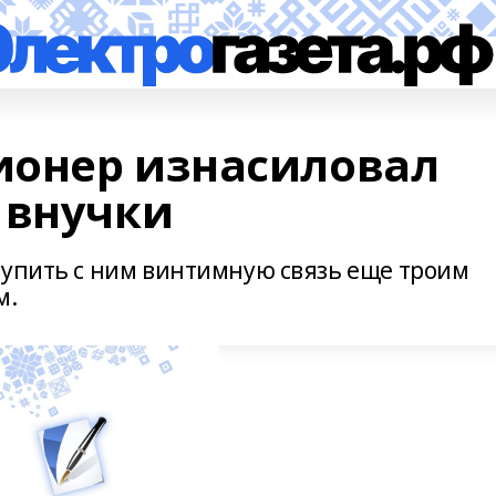
ионер изнасиловал
 внучки
тупить с ним винтимную связь еще троим
м.