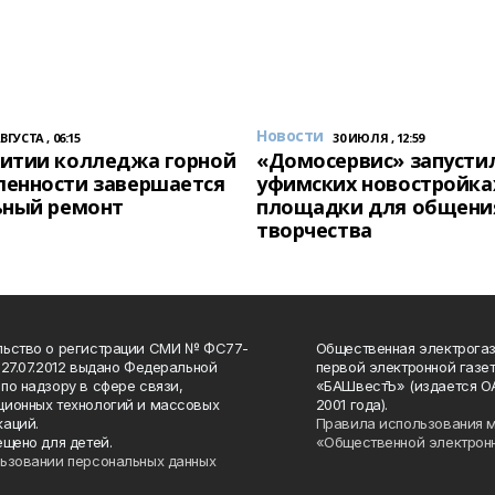
Новости
АВГУСТА , 06:15
30 ИЮЛЯ , 12:59
итии колледжа горной
«Домосервис» запустил
енности завершается
уфимских новостройка
ьный ремонт
площадки для общени
творчества
льство о регистрации СМИ № ФС77-
Общественная электрогаз
 27.07.2012 выдано Федеральной
первой электронной газе
по надзору в сфере связи,
«БАШвестЪ» (издается О
ионных технологий и массовых
2001 года).
аций.
Правила использования 
ещено для детей.
«Общественной электрон
ьзовании персональных данных