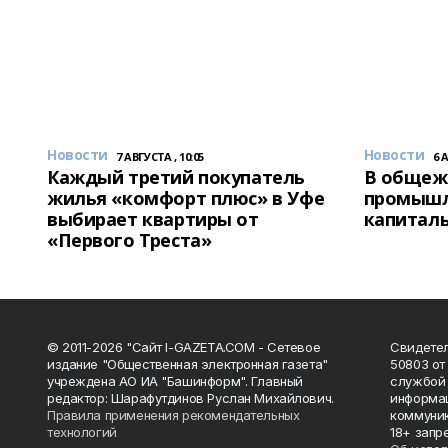
Новости
Новости
7 АВГУСТА , 10:05
6 
Каждый третий покупатель
В общеж
жилья «комфорт плюс» в Уфе
промышл
выбирает квартиры от
капитал
«Первого Треста»
© 2011-2026 "Сайт I-GAZETA.COM - Сетевое
Свидете
издание "Общественная электронная газета"
50803 от
учреждена АО ИА "Башинформ". Главный
службой 
редактор: Шарафутдинов Руслан Михайлович.
информац
Правила применения рекомендательных
коммуник
технологий
18+ запр