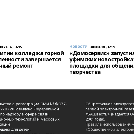
Новости
АВГУСТА , 06:15
30 ИЮЛЯ , 12:59
итии колледжа горной
«Домосервис» запустил
енности завершается
уфимских новостройка
ьный ремонт
площадки для общени
творчества
льство о регистрации СМИ № ФС77-
Общественная электрогаз
 27.07.2012 выдано Федеральной
первой электронной газе
по надзору в сфере связи,
«БАШвестЪ» (издается О
ионных технологий и массовых
2001 года).
аций.
Правила использования 
ещено для детей.
«Общественной электрон