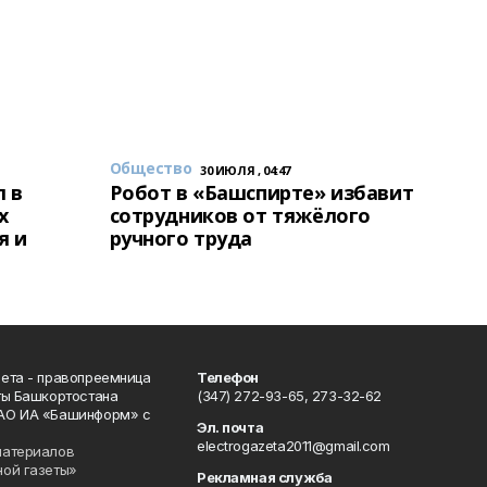
Общество
30 ИЮЛЯ , 04:47
 в
Робот в «Башспирте» избавит
х
сотрудников от тяжёлого
я и
ручного труда
ета - правопреемница
Телефон
ты Башкортостана
(347) 272-93-65, 273-32-62
АО ИА «Башинформ» с
Эл. почта
electrogazeta2011@gmail.com
материалов
ной газеты»
Рекламная служба