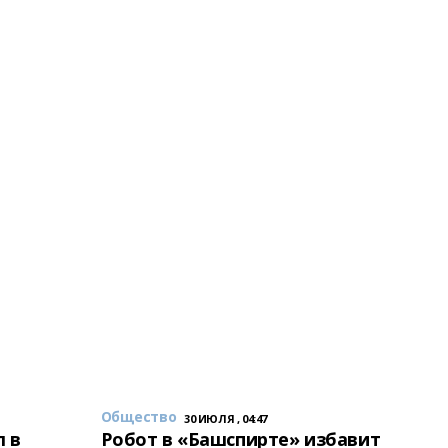
Общество
30 ИЮЛЯ , 04:47
 в
Робот в «Башспирте» избавит