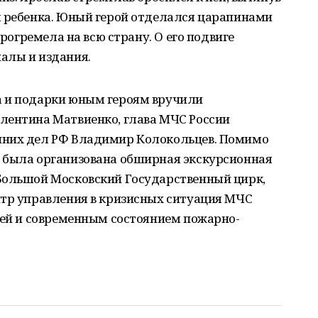
л ребенка. Юный герой отделался царапинами
прогремела на всю страну. О его подвиге
алы и издания.
а и подарки юным героям вручили
лентина Матвиенко, глава МЧС России
нних дел РФ Владимир Колокольцев. Помимо
 была организована обширная экскурсионная
Большой Московский Государственный цирк,
нтр управления в кризисных ситуация МЧС
ией и современным состоянием пожарно-