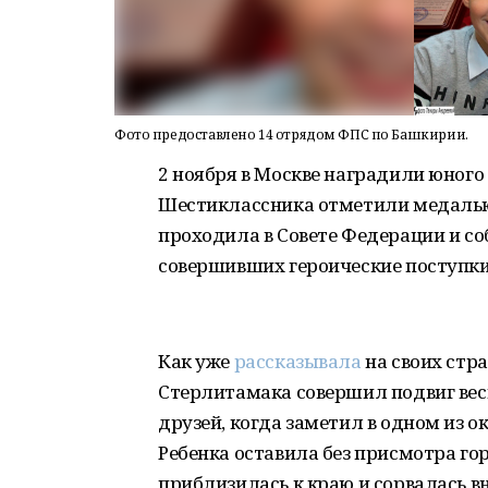
Фото предоставлено 14 отрядом ФПС по Башкирии.
2 ноября в Москве наградили юного
Шестиклассника отметили медалью 
проходила в Совете Федерации и соб
совершивших героические поступки
Как уже
рассказывала
на своих стра
Стерлитамака совершил подвиг весн
друзей, когда заметил в одном из о
Ребенка оставила без присмотра г
приблизилась к краю и сорвалась вн