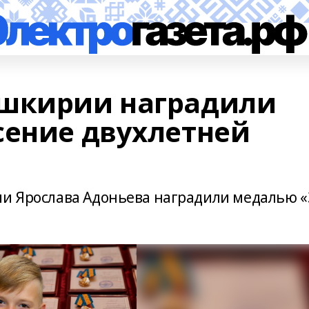
ашкирии наградили
сение двухлетней
ии Ярослава Адоньева наградили медалью «