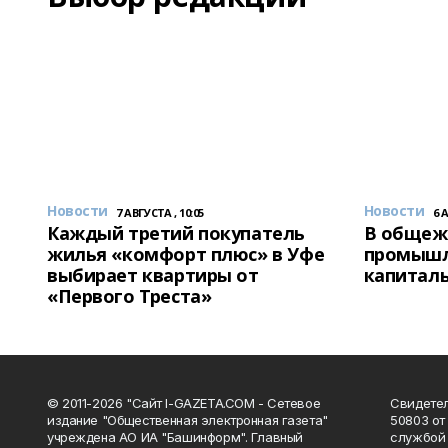
Новости
Новости
7 АВГУСТА , 10:05
6 
Каждый третий покупатель
В общеж
жилья «комфорт плюс» в Уфе
промышл
выбирает квартиры от
капитал
«Первого Треста»
© 2011-2026 "Сайт I-GAZETA.COM - Сетевое
Свидете
издание "Общественная электронная газета"
50803 от
учреждена АО ИА "Башинформ". Главный
службой 