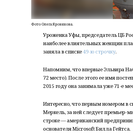
Фото Олега Яровикова.
Уроженка Уфы, председатель ЦБ Ро
наиболее влиятельных женщин план
заняла в списке
49-ю строчку
.
Напомним, что впервые Эльвира Наб
72 место). После этого ее имя пост
2015 году она занимала уже 71-е место
Интересно, что первым номером в с
Меркель, за ней следует премьер-м
строке — американский предприним
основателя Microsoft Билла Гейтса.