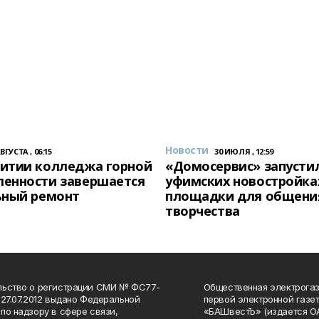
Новости
АВГУСТА , 06:15
30 ИЮЛЯ , 12:59
итии колледжа горной
«Домосервис» запустил
енности завершается
уфимских новостройка
ьный ремонт
площадки для общени
творчества
льство о регистрации СМИ № ФС77-
Общественная электрогаз
 27.07.2012 выдано Федеральной
первой электронной газе
по надзору в сфере связи,
«БАШвестЪ» (издается О