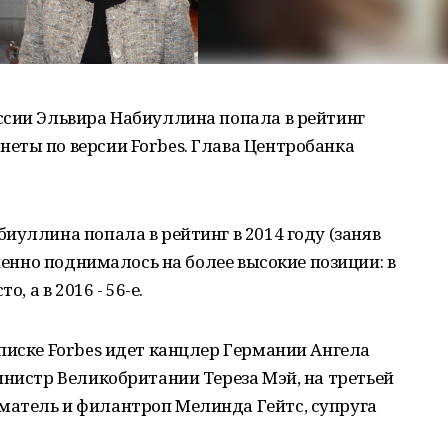
ссии Эльвира Набиуллина попала в рейтинг
еты по версии Forbes. Глава Центробанка
иуллина попала в рейтинг в 2014 году (заняв
епенно поднималось на более высокие позиции: в
, а в 2016 - 56-е.
писке Forbes идет канцлер Германии Ангела
инистр Великобритании Тереза Мэй, на третьей
атель и филантроп Мелинда Гейтс, супруга