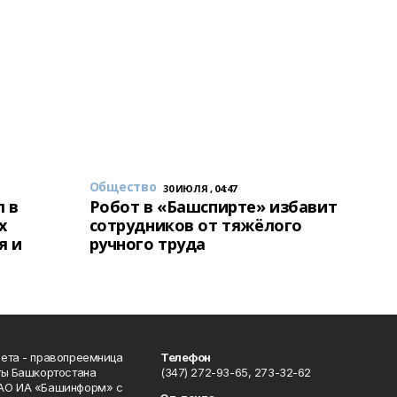
Общество
30 ИЮЛЯ , 04:47
 в
Робот в «Башспирте» избавит
х
сотрудников от тяжёлого
я и
ручного труда
ета - правопреемница
Телефон
ты Башкортостана
(347) 272-93-65, 273-32-62
АО ИА «Башинформ» с