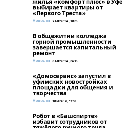
жилья «комфорт плюс» в Уфе
выбирает квартиры от
«Первого Треста»
Новости
7 АВГУСТА , 10:05
В общежитии колледжа
горной промышленности
завершается капитальный
ремонт
Новости
6 АВГУСТА , 06:15
«Домосервис» запустил в
уфимских новостройках
площадки для общения и
творчества
Новости
30 ИЮЛЯ , 12:59
Робот в «Башспирте»
избавит сотрудников от
тяжёлого ручного труда