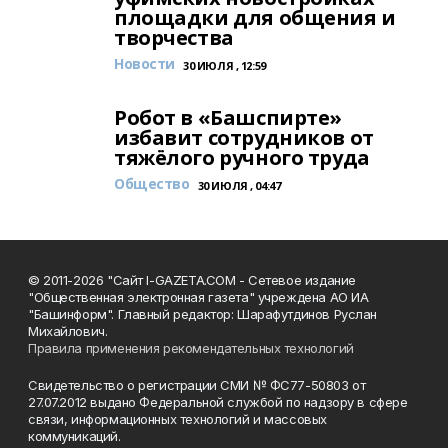
площадки для общения и
творчества
Новости
30 ИЮЛЯ , 12:59
Робот в «Башспирте»
избавит сотрудников от
тяжёлого ручного труда
Общество
30 ИЮЛЯ , 04:47
© 2011-2026 "Сайт I-GAZETA.COM - Сетевое издание
"Общественная электронная газета" учреждена АО ИА
"Башинформ". Главный редактор: Шарафутдинов Руслан
Михайлович.
Правила применения рекомендательных технологий
Свидетельство о регистрации СМИ № ФС77-50803 от
27.07.2012 выдано Федеральной службой по надзору в сфере
связи, информационных технологий и массовых
коммуникаций.