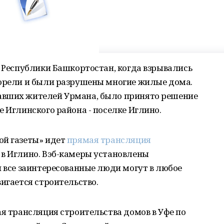
н Республики Башкортостан, когда взрывались
горели и были разрушены многие жилые дома.
авших жителей Урмана, было принято решение
е Иглинского района - поселке Иглино.
ой газеты» идет
прямая трансляция
 в Иглино. Вэб-камеры установлены
и все заинтересованные люди могут в любое
вигается строительство.
ая трансляция строительства домов в Уфе по