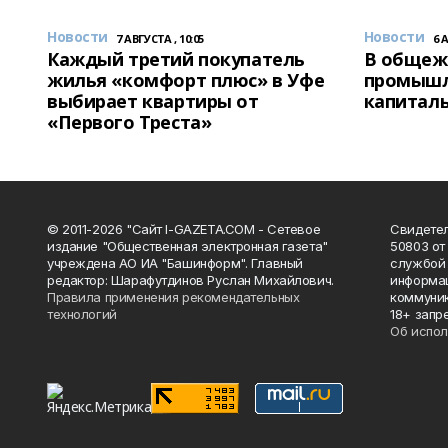
Новости
Новости
7 АВГУСТА , 10:05
6 
Каждый третий покупатель
В общеж
жилья «комфорт плюс» в Уфе
промышл
выбирает квартиры от
капитал
«Первого Треста»
© 2011-2026 "Сайт I-GAZETA.COM - Сетевое
Свидете
издание "Общественная электронная газета"
50803 от
учреждена АО ИА "Башинформ". Главный
службой 
редактор: Шарафутдинов Руслан Михайлович.
информац
Правила применения рекомендательных
коммуник
технологий
18+ запр
Об испол