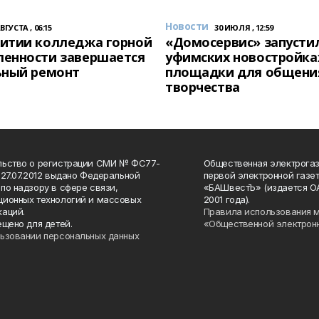
Новости
АВГУСТА , 06:15
30 ИЮЛЯ , 12:59
итии колледжа горной
«Домосервис» запустил
енности завершается
уфимских новостройка
ьный ремонт
площадки для общени
творчества
льство о регистрации СМИ № ФС77-
Общественная электрогаз
 27.07.2012 выдано Федеральной
первой электронной газе
по надзору в сфере связи,
«БАШвестЪ» (издается О
ионных технологий и массовых
2001 года).
аций.
Правила использования 
ещено для детей.
«Общественной электрон
ьзовании персональных данных