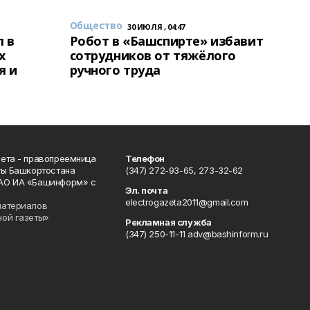
Общество
30 ИЮЛЯ , 04:47
 в
Робот в «Башспирте» избавит
х
сотрудников от тяжёлого
я и
ручного труда
ета - правопреемница
Телефон
ты Башкортостана
(347) 272-93-65, 273-32-62
АО ИА «Башинформ» с
Эл. почта
electrogazeta2011@gmail.com
материалов
ной газеты»
Рекламная служба
(347) 250-11-11 adv@bashinform.ru