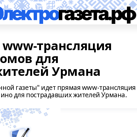
 - www-трансляция
домов для
жителей Урмана
нной газеты" идет прямая www-трансляция
глино для пострадавших жителей Урмана.