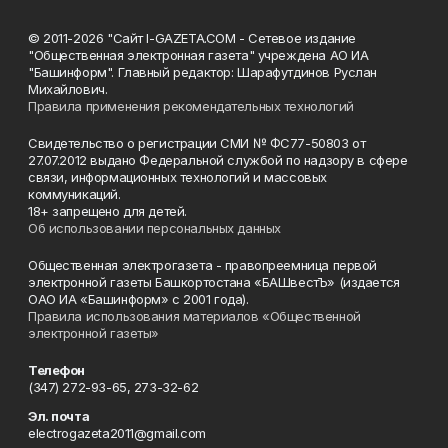
© 2011-2026 "Сайт I-GAZETA.COM - Сетевое издание
"Общественная электронная газета" учреждена АО ИА
"Башинформ". Главный редактор: Шарафутдинов Руслан
Михайлович.
Правила применения рекомендательных технологий
Свидетельство о регистрации СМИ № ФС77-50803 от
27.07.2012 выдано Федеральной службой по надзору в сфере
связи, информационных технологий и массовых
коммуникаций.
18+ запрещено для детей.
Об использовании персональных данных
Общественная электрогазета - правопреемница первой
электронной газеты Башкортостана «БАШвестЪ» (издается
ОАО ИА «Башинформ» с 2001 года).
Правила использования материалов «Общественной
электронной газеты»
Телефон
(347) 272-93-65, 273-32-62
Эл. почта
electrogazeta2011@gmail.com