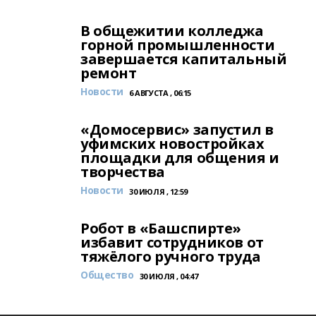
В общежитии колледжа
горной промышленности
завершается капитальный
ремонт
Новости
6 АВГУСТА , 06:15
«Домосервис» запустил в
уфимских новостройках
площадки для общения и
творчества
Новости
30 ИЮЛЯ , 12:59
Робот в «Башспирте»
избавит сотрудников от
тяжёлого ручного труда
Общество
30 ИЮЛЯ , 04:47