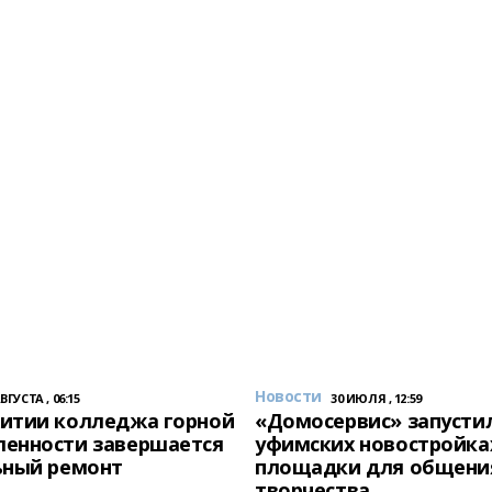
Новости
АВГУСТА , 06:15
30 ИЮЛЯ , 12:59
итии колледжа горной
«Домосервис» запустил
енности завершается
уфимских новостройка
ьный ремонт
площадки для общени
творчества