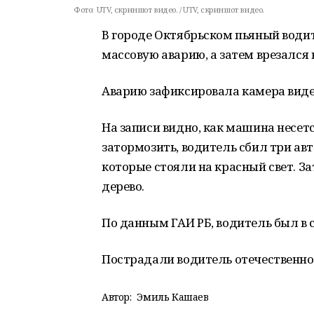
Фото:
UTV, скриншот видео. / UTV, скриншот видео.
В городе Октябрьском пьяный водит
массовую аварию, а затем врезался в
Аварию зафиксировала камера виде
На записи видно, как машина несетс
затормозить, водитель сбил три авто
которые стояли на красный свет. З
дерево.
По данным ГАИ РБ, водитель был в 
Пострадали водитель отечественног
Автор:
Эмиль Кашаев