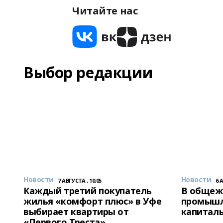
Читайте нас
Выбор редакции
Новости
Новости
7 АВГУСТА , 10:05
6 
Каждый третий покупатель
В общеж
жилья «комфорт плюс» в Уфе
промышл
выбирает квартиры от
капитал
«Первого Треста»