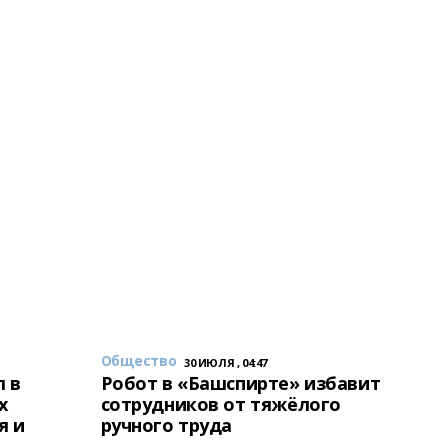
Общество
30 ИЮЛЯ , 04:47
 в
Робот в «Башспирте» избавит
х
сотрудников от тяжёлого
я и
ручного труда