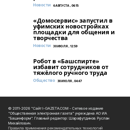
Новости
6 АВГУСТА , 06:15
«Домосервис» запустил в
уфимских новостройках
площадки для общения и
творчества
Новости
30 ИЮЛЯ , 12:59
Робот в «Башспирте»
избавит сотрудников от
тяжёлого ручного труда
Общество
30 ИЮЛЯ , 04:47
© 2011-2026 "Сайт I-GAZETA.COM - Сетевое издание
"Общественная электронная газета" учреждена АО ИА
"Башинформ". Главный редактор: Шарафутдинов Руслан
Михайлович.
Правила применения рекомендательных технологий