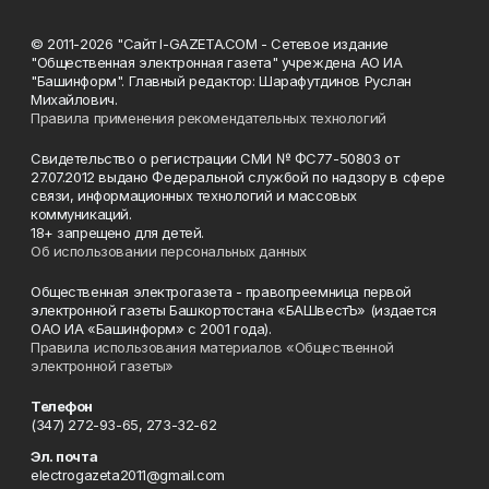
© 2011-2026 "Сайт I-GAZETA.COM - Сетевое издание
"Общественная электронная газета" учреждена АО ИА
"Башинформ". Главный редактор: Шарафутдинов Руслан
Михайлович.
Правила применения рекомендательных технологий
Свидетельство о регистрации СМИ № ФС77-50803 от
27.07.2012 выдано Федеральной службой по надзору в сфере
связи, информационных технологий и массовых
коммуникаций.
18+ запрещено для детей.
Об использовании персональных данных
Общественная электрогазета - правопреемница первой
электронной газеты Башкортостана «БАШвестЪ» (издается
ОАО ИА «Башинформ» с 2001 года).
Правила использования материалов «Общественной
электронной газеты»
Телефон
(347) 272-93-65, 273-32-62
Эл. почта
electrogazeta2011@gmail.com