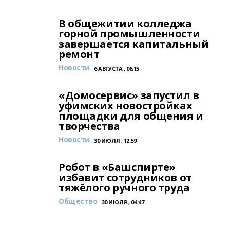
В общежитии колледжа
горной промышленности
завершается капитальный
ремонт
Новости
6 АВГУСТА , 06:15
«Домосервис» запустил в
уфимских новостройках
площадки для общения и
творчества
Новости
30 ИЮЛЯ , 12:59
Робот в «Башспирте»
избавит сотрудников от
тяжёлого ручного труда
Общество
30 ИЮЛЯ , 04:47