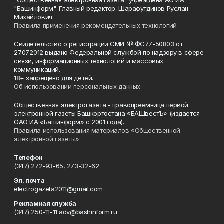
"Общественная электронная газета" учреждена АО ИА
"Башинформ". Главный редактор: Шарафутдинов Руслан
Михайлович.
Правила применения рекомендательных технологий
Свидетельство о регистрации СМИ № ФС77-50803 от
27.07.2012 выдано Федеральной службой по надзору в сфере
связи, информационных технологий и массовых
коммуникаций.
18+ запрещено для детей.
Об использовании персональных данных
Общественная электрогазета - правопреемница первой
электронной газеты Башкортостана «БАШвестЪ» (издается
ОАО ИА «Башинформ» с 2001 года).
Правила использования материалов «Общественной
электронной газеты»
Телефон
(347) 272-93-65, 273-32-62
Эл. почта
electrogazeta2011@gmail.com
Рекламная служба
(347) 250-11-11 adv@bashinform.ru