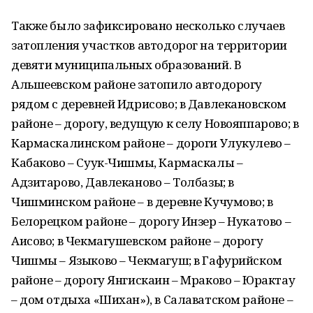
Также было зафиксировано несколько случаев
затопления участков автодорог на территории
девяти муниципальных образований. В
Альшеевском районе затопило автодорогу
рядом с деревней Идрисово; в Давлекановском
районе – дорогу, ведущую к селу Новояппарово; в
Кармаскалинском районе – дороги Улукулево –
Кабаково – Суук-Чишмы, Кармаскалы –
Адзитарово, Давлеканово – Толбазы; в
Чишминском районе – в деревне Кучумово; в
Белорецком районе – дорогу Инзер – Нукатово –
Аисово; в Чекмагушевском районе – дорогу
Чишмы – Языково – Чекмагуш; в Гафурийском
районе – дорогу Янгискаин – Мраково – Юрактау
– дом отдыха «Шихан»), в Салаватском районе –